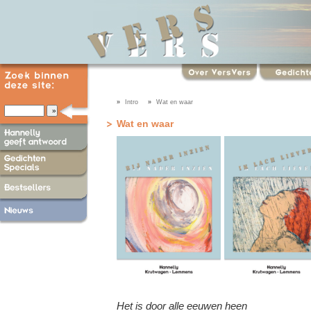
»
Intro
»
Wat en waar
Wat en waar
Het is door alle eeuwen heen